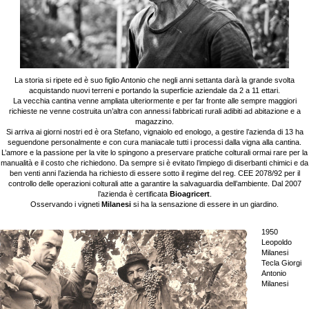
La storia si ripete ed è suo figlio Antonio che negli anni settanta darà la grande svolta
acquistando nuovi terreni e portando la superficie aziendale da 2 a 11 ettari.
La vecchia cantina venne ampliata ulteriormente e per far fronte alle sempre maggiori
richieste ne venne costruita un’altra con annessi fabbricati rurali adibiti ad abitazione e a
magazzino.
Si arriva ai giorni nostri ed è ora Stefano, vignaiolo ed enologo, a gestire l’azienda di 13 ha
seguendone personalmente e con cura maniacale tutti i processi dalla vigna alla cantina.
L’amore e la passione per la vite lo spingono a preservare pratiche colturali ormai rare per la
manualità e il costo che richiedono. Da sempre si è evitato l’impiego di diserbanti chimici e da
ben venti anni l’azienda ha richiesto di essere sotto il regime del reg. CEE 2078/92 per il
controllo delle operazioni colturali atte a garantire la salvaguardia dell’ambiente. Dal 2007
l’azienda è certificata
Bioagricert
.
Osservando i vigneti
Milanesi
si ha la sensazione di essere in un giardino.
1950
Leopoldo
Milanesi
Tecla Giorgi
Antonio
Milanesi