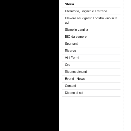
Storia
Il territorio, i vigneti e il terreno
Il lavoro nei vigneti: il nostro vino si fa
qui
Siamo in cantina
BIO da sempre
Spumanti
Riserve
Vini Fermi
Cru
Riconoscimenti
Eventi - News
Contatti
Dicono di noi