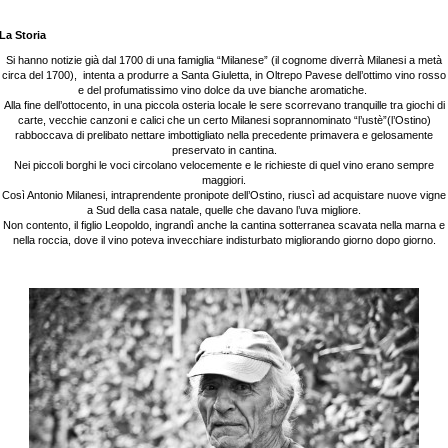
La Storia
Si hanno notizie già dal 1700 di una famiglia “Milanese” (il cognome diverrà Milanesi a metà
circa del 1700), intenta a produrre a Santa Giuletta, in Oltrepo Pavese dell’ottimo vino rosso
e del profumatissimo vino dolce da uve bianche aromatiche.
Alla fine dell’ottocento, in una piccola osteria locale le sere scorrevano tranquille tra giochi di
carte, vecchie canzoni e calici che un certo Milanesi soprannominato “l’ustè”(l’Ostino)
rabboccava di prelibato nettare imbottigliato nella precedente primavera e gelosamente
preservato in cantina.
Nei piccoli borghi le voci circolano velocemente e le richieste di quel vino erano sempre
maggiori.
Così Antonio Milanesi, intraprendente pronipote dell’Ostino, riuscì ad acquistare nuove vigne
a Sud della casa natale, quelle che davano l’uva migliore.
Non contento, il figlio Leopoldo, ingrandì anche la cantina sotterranea scavata nella marna e
nella roccia, dove il vino poteva in
vecchiare indisturbato migliorando giorno dopo giorno.